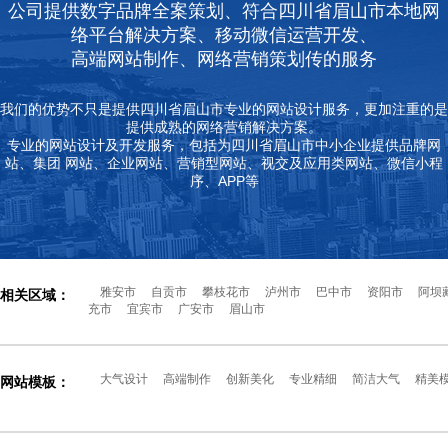
公司提供数字品牌全案策划、符合四川省眉山市本地网
络平台解决方案、移动微信运营开发、
高端网站制作、网络营销策划传的服务
我们的优势不只是提供四川省眉山市专业的网站设计服务，更加注重的是
提供成熟的网络营销解决方案。
专业的网站设计及开发服务，包括为四川省眉山市中小企业提供品牌网
站、集团 网站、企业网站、营销型网站、视交及应用类网站、微信小程
序、APP等
雅安市
自贡市
攀枝花市
泸州市
巴中市
资阳市
阿坝
相关区域：
充市
宜宾市
广安市
眉山市
大气设计
高端制作
创新美化
专业精细
简洁大气
精美
网站模板：