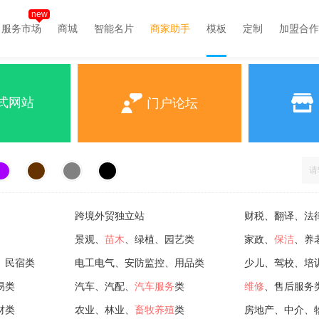
new
服务市场
商城
智能名片
商家助手
模板
定制
加盟合作
式网站
门户论坛
跨境外贸独立站
财税、翻译、法
景观、
苗木
、绿植、园艺类
家政、
保洁
、养
、民宿类
电工电气、安防监控、用品类
少儿、驾校、培
易类
汽车、汽配、
汽车服务
类
维修
、售后服务
材类
农业、林业、
畜牧养殖
类
房地产、中介、