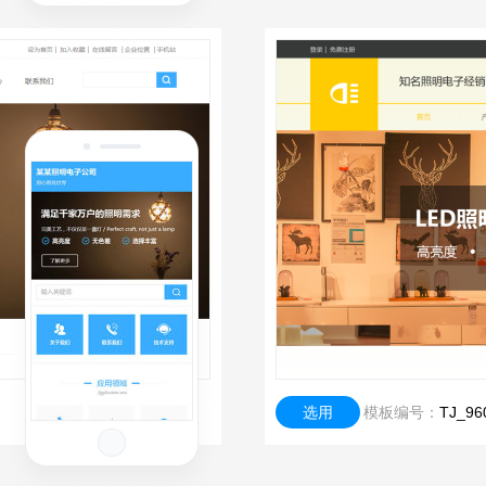
选用
模板编号：
TJ_