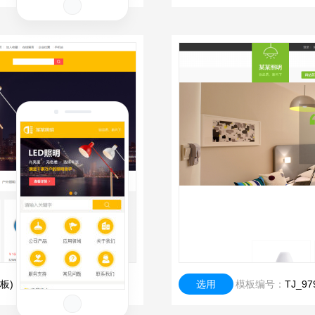
板)
选用
模板编号：
TJ_