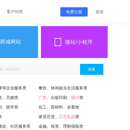
客户问答
免费注册
登录
商城网站
微站/小程序
搜索
律等企业服务类
餐饮、休闲娱乐生活服务类
老、月嫂类
广告
、出版印刷、
设计
类
训、留学类
化工、原材料、农畜牧
类
家居百货、
工艺礼品
类
物业、社区服务类
金融、投资、理财保险类