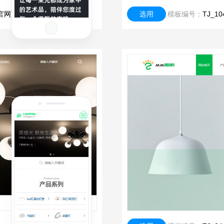
官网)
选用
模板编号：
TJ_