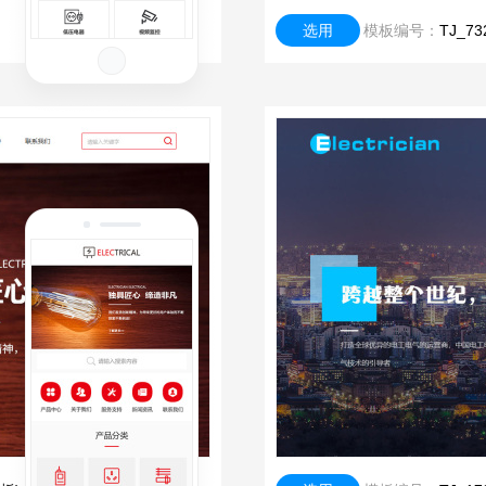
选用
模板编号：
TJ_