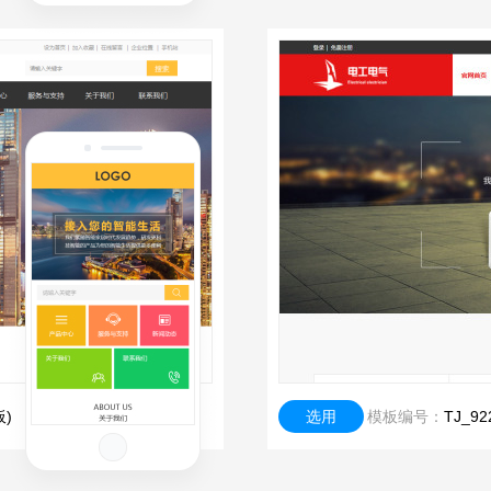
)
选用
模板编号：
TJ_