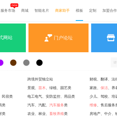
new
服务市场
商城
智能名片
商家助手
模板
定制
加盟合作
式网站
门户论坛
跨境外贸独立站
财税、翻译、法
景观、
苗木
、绿植、园艺类
家政、
保洁
、养
、民宿类
电工电气、安防监控、用品类
少儿、驾校、培
易类
汽车、汽配、
汽车服务
类
维修
、售后服务
材类
农业、林业、
畜牧养殖
类
房地产、中介、