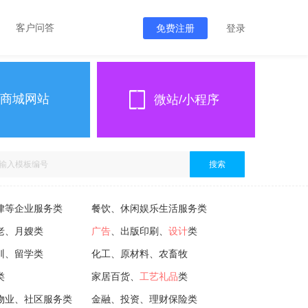
客户问答
免费注册
登录
商城网站
微站/小程序
搜索
律等企业服务类
餐饮、休闲娱乐生活服务类
老、月嫂类
广告
、出版印刷、
设计
类
训、留学类
化工、原材料、农畜牧
类
家居百货、
工艺礼品
类
物业、社区服务类
金融、投资、理财保险类