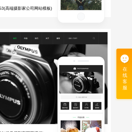
1653(高端摄影家公司网站模板)
在
线
客
服