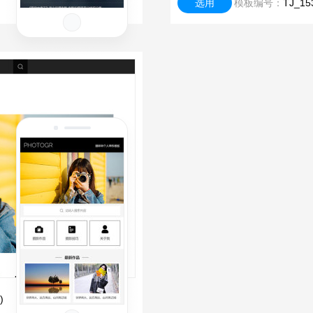
选用
模板编号：
TJ_1
)