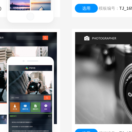
)
选用
模板编号：
TJ_