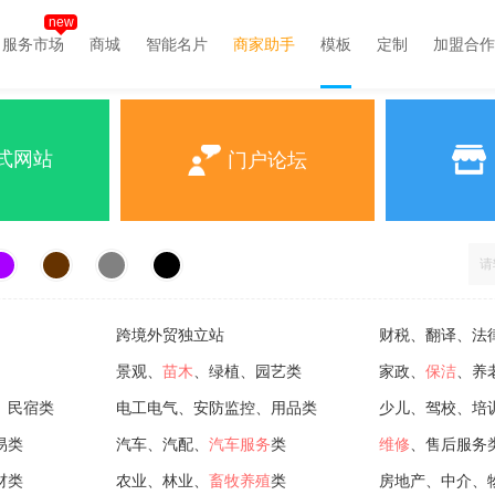
new
服务市场
商城
智能名片
商家助手
模板
定制
加盟合作
式网站
门户论坛
跨境外贸独立站
财税、翻译、法
景观、
苗木
、绿植、园艺类
家政、
保洁
、养
、民宿类
电工电气、安防监控、用品类
少儿、驾校、培
易类
汽车、汽配、
汽车服务
类
维修
、售后服务
材类
农业、林业、
畜牧养殖
类
房地产、中介、