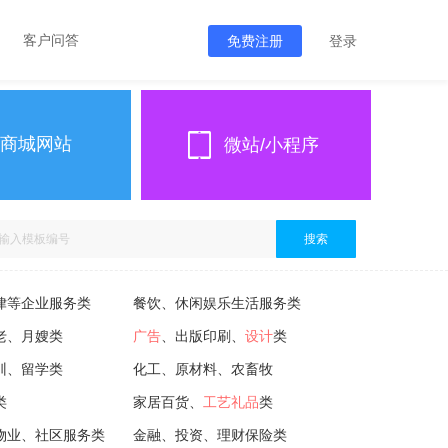
客户问答
免费注册
登录
商城网站
微站/小程序
搜索
律等企业服务类
餐饮、休闲娱乐生活服务类
老、月嫂类
广告
、出版印刷、
设计
类
训、留学类
化工、原材料、农畜牧
类
家居百货、
工艺礼品
类
物业、社区服务类
金融、投资、理财保险类