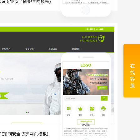
1066(专业安全防护官网模板)
在
线
客
服
912(定制安全防护网页模板)