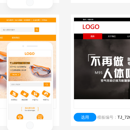
选用
模板编号：
TJ_