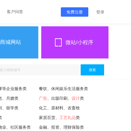
客户问答
免费注册
登录
商城网站
微站/小程序
搜索
律等企业服务类
餐饮、休闲娱乐生活服务类
老、月嫂类
广告
、出版印刷、
设计
类
训、留学类
化工、原材料、农畜牧
类
家居百货、
工艺礼品
类
物业、社区服务类
金融、投资、理财保险类