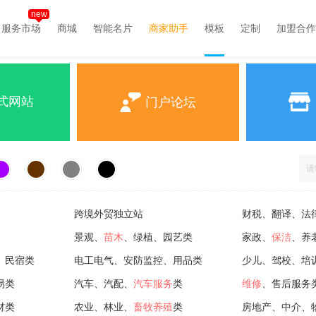
new
服务市场
商城
智能名片
商家助手
模板
定制
加盟合作
式网站
门户论坛
跨境外贸独立站
财税、翻译、法
景观、
苗木
、绿植、园艺类
家政、
保洁
、养
、民宿类
电工电气、安防监控、用品类
少儿、驾校、培
易类
汽车、汽配、
汽车服务
类
维修
、售后服务
材类
农业、林业、
畜牧养殖
类
房地产、中介、